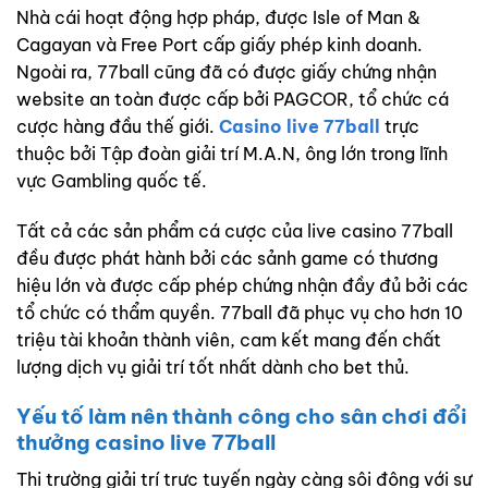
Nhà cái hoạt động hợp pháp, được Isle of Man &
Cagayan và Free Port cấp giấy phép kinh doanh.
Ngoài ra, 77ball cũng đã có được giấy chứng nhận
website an toàn được cấp bởi PAGCOR, tổ chức cá
cược hàng đầu thế giới.
Casino live 77ball
trực
thuộc bởi Tập đoàn giải trí M.A.N, ông lớn trong lĩnh
vực Gambling quốc tế.
Tất cả các sản phẩm cá cược của live casino 77ball
đều được phát hành bởi các sảnh game có thương
hiệu lớn và được cấp phép chứng nhận đầy đủ bởi các
tổ chức có thẩm quyền. 77ball đã phục vụ cho hơn 10
triệu tài khoản thành viên, cam kết mang đến chất
lượng dịch vụ giải trí tốt nhất dành cho bet thủ.
Yếu tố làm nên thành công cho sân chơi đổi
thưởng casino live 77ball
Thị trường giải trí trực tuyến ngày càng sôi động với sự