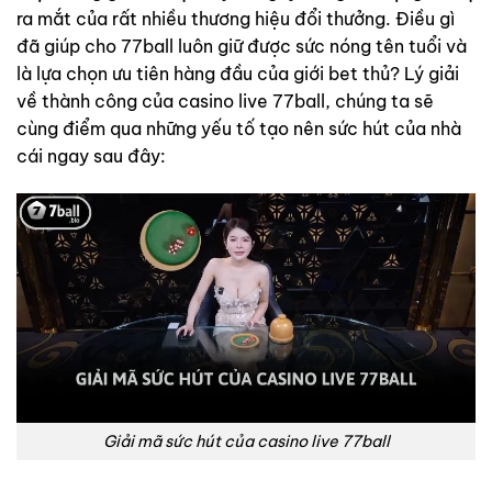
ra mắt của rất nhiều thương hiệu đổi thưởng. Điều gì
đã giúp cho 77ball luôn giữ được sức nóng tên tuổi và
là lựa chọn ưu tiên hàng đầu của giới bet thủ? Lý giải
về thành công của casino live 77ball, chúng ta sẽ
cùng điểm qua những yếu tố tạo nên sức hút của nhà
cái ngay sau đây:
Giải mã sức hút của casino live 77ball