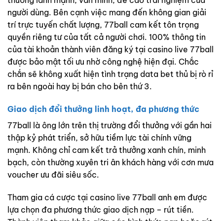
người dùng. Bên cạnh việc mang đến không gian giải
trí trực tuyến chất lượng, 77ball cam kết tôn trọng
quyền riêng tư của tất cả người chơi. 100% thông tin
của tài khoản thành viên đăng ký tại casino live 77ball
được bảo mật tối ưu nhờ công nghệ hiện đại. Chắc
chắn sẽ không xuất hiện tình trạng data bet thủ bị rò rỉ
ra bên ngoài hay bị bán cho bên thứ 3.
Giao dịch đổi thưởng linh hoạt, đa phương thức
77ball là ông lớn trên thị trường đổi thưởng với gần hai
thập kỷ phát triển, sở hữu tiềm lực tài chính vững
mạnh. Không chỉ cam kết trả thưởng xanh chín, minh
bạch, còn thường xuyên tri ân khách hàng với cơn mưa
voucher ưu đãi siêu sốc.
Tham gia cá cược tại casino live 77ball anh em được
lựa chọn đa phương thức giao dịch nạp – rút tiền.