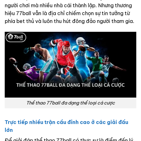
người chơi mà nhiều nhà cái thành lập. Nhưng thương
hiệu 77ball vẫn là địa chỉ chiếm chọn sự tin tưởng từ
phía bet thủ và luôn thu hút đông đảo người tham gia.
Thể thao 77ball đa dạng thể loại cá cược
Trực tiếp nhiều trận cầu đỉnh cao ở các giải đấu
lớn
Để giải đáp thể thao 77ball có thực sự là điểm đến lý