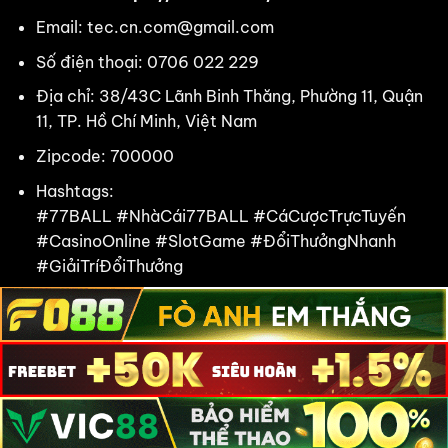
Email:
tec.cn.com@gmail.com
Số điện thoại: 0706 022 229
Địa chỉ: 38/43C Lãnh Binh Thăng, Phường 11, Quận
11, TP. Hồ Chí Minh, Việt Nam
Zipcode: 700000
Hashtags:
#77BALL #NhàCái77BALL #CáCượcTrựcTuyến
#CasinoOnline #SlotGame #ĐổiThưởngNhanh
#GiảiTríĐổiThưởng
Giới thiệu 77ball
|
Điều khoản điều kiện
|
Chính
sách bảo mật
|
Liên hệ
|
Đại Lý