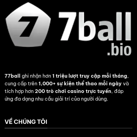
77ball
ghi nhận hơn
1 triệu lượt truy cập mỗi tháng
,
cung cấp trên
1,000+ sự kiện thể thao mỗi ngày
và
tích hợp hơn
200 trò chơi casino trực tuyến
, đáp
ứng đa dạng nhu cầu giải trí của người dùng.
VỀ CHÚNG TÔI