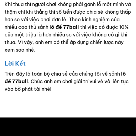
Khi thua thì người chơi không phải gánh lỗ một mình và
thậm chí khi thắng thì số tiền được chia sẽ không thấp
hơn so với việc chơi đơn lẻ. Theo kinh nghiệm của
nhiều cao thủ sảnh
lô đề 77ball
thì việc có được 10%
của một triệu là hơn nhiều so với việc không có gì khi
thua. Vì vậy, anh em có thể áp dụng chiến lược này
xem sao nhé.
Lời Kết
Trên đây là toàn bộ chia sẻ của chúng tôi về sảnh
lô
đề 77ball
. Chúc anh em chơi giải trí vui vẻ và liên tục
vào bờ phát tài nhé!