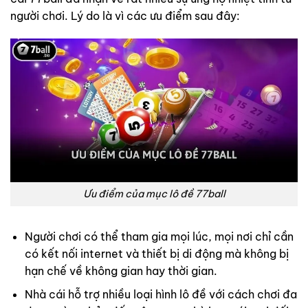
người chơi. Lý do là vì các ưu điểm sau đây:
Ưu điểm của mục lô đề 77ball
Người chơi có thể tham gia mọi lúc, mọi nơi chỉ cần
có kết nối internet và thiết bị di động mà không bị
hạn chế về không gian hay thời gian.
Nhà cái hỗ trợ nhiều loại hình lô đề với cách chơi đa