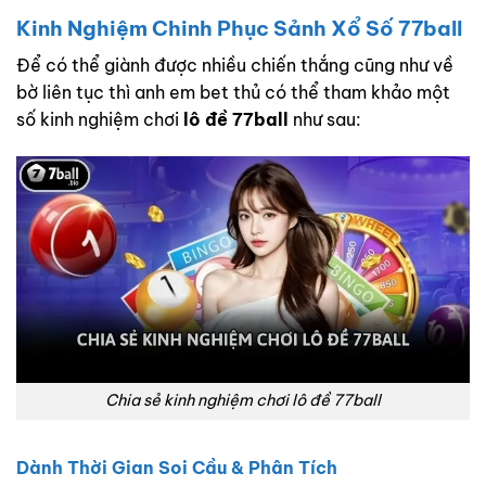
Kinh Nghiệm Chinh Phục Sảnh Xổ Số 77ball
Để có thể giành được nhiều chiến thắng cũng như về
bờ liên tục thì anh em bet thủ có thể tham khảo một
số kinh nghiệm chơi
lô đề 77ball
như sau:
Chia sẻ kinh nghiệm chơi lô đề 77ball
Dành Thời Gian Soi Cầu & Phân Tích