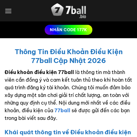
Bỏ
qua
nội
dung
NHẬN CODE 177K
Thông Tin Điều Khoản Điều Kiện
77ball Cập Nhật 2026
Điều khoản điều kiện 77ball
là thông tin mà thành
viên cần đồng ý và cam kết tuân thủ theo khi hoàn tất
quá trình đăng ký tài khoản. Chúng tôi muốn đảm bảo
xây dựng một sân chơi giải trí chất lượng, an toàn với
những quy định cụ thể. Nội dung mới nhất về các điều
khoản, điều kiện của
77ball
sẽ được gửi đến các bạn
trong bài viết sau đây.
Khái quát thông tin về Điều khoản điều kiện