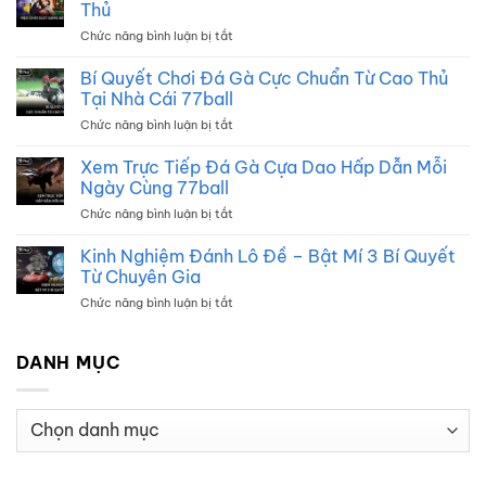
Nổ
Thủ
Hũ
Chức năng bình luận bị tắt
ở
Cơ
Mẹo
Bản
Chơi
Bí Quyết Chơi Đá Gà Cực Chuẩn Từ Cao Thủ
Và
Slot
Bí
Tại Nhà Cái 77ball
Game
Quyết
Chức năng bình luận bị tắt
ở
Bất
Thắng
Bí
Bại
Lớn
Quyết
Xem Trực Tiếp Đá Gà Cựa Dao Hấp Dẫn Mỗi
Cho
Cho
Chơi
Mọi
Ngày Cùng 77ball
Newbie
Đá
Cược
Chức năng bình luận bị tắt
ở
Gà
Thủ
Xem
Cực
Trực
Kinh Nghiệm Đánh Lô Đề – Bật Mí 3 Bí Quyết
Chuẩn
Tiếp
Từ
Từ Chuyên Gia
Đá
Cao
Chức năng bình luận bị tắt
ở
Gà
Thủ
Kinh
Cựa
Tại
Nghiệm
Dao
Nhà
Đánh
DANH MỤC
Hấp
Cái
Lô
Dẫn
77ball
Đề
Mỗi
–
Ngày
Danh
Bật
Cùng
mục
Mí
77ball
3