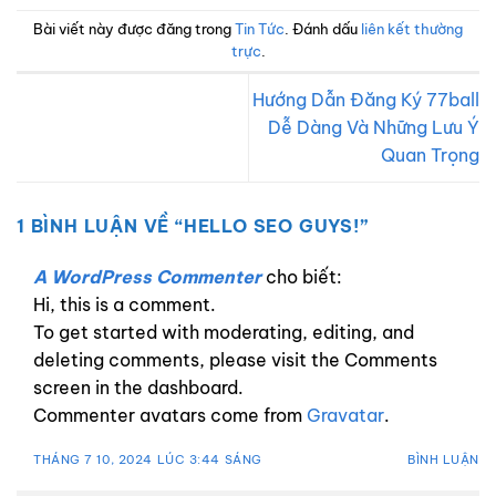
Bài viết này được đăng trong
Tin Tức
. Đánh dấu
liên kết thường
trực
.
Hướng Dẫn Đăng Ký 77ball
Dễ Dàng Và Những Lưu Ý
Quan Trọng
1 BÌNH LUẬN VỀ “
HELLO SEO GUYS!
”
A WordPress Commenter
cho biết:
Hi, this is a comment.
To get started with moderating, editing, and
deleting comments, please visit the Comments
screen in the dashboard.
Commenter avatars come from
Gravatar
.
THÁNG 7 10, 2024 LÚC 3:44 SÁNG
BÌNH LUẬN